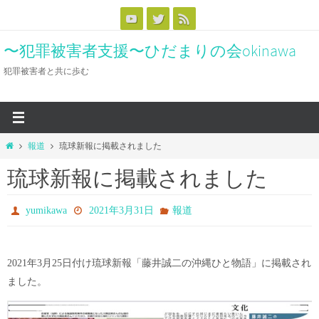
コ
ン
〜犯罪被害者支援〜ひだまりの会okinawa
テ
ン
犯罪被害者と共に歩む
ツ
へ
ス
キ
ホ
報道
琉球新報に掲載されました
ッ
ー
琉球新報に掲載されました
ム
プ
yumikawa
2021年3月31日
報道
2021年3月25日付け琉球新報「藤井誠二の沖縄ひと物語」に掲載され
ました。