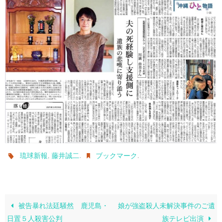
,
.
.
琉球新報
藤井誠二
ブックマーク
被告暴れ法廷騒然 鹿児島・
娘が強盗殺人未解決事件のご遺
日置５人殺害公判
族テレビ出演