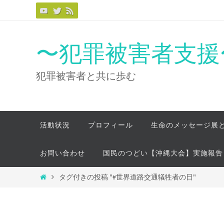
コ
ン
テ
〜犯罪被害者支援〜
ン
ツ
犯罪被害者と共に歩む
へ
ス
キ
コ
活動状況
プロフィール
生命のメッセージ展
ッ
ン
プ
テ
お問い合わせ
国民のつどい【沖縄大会】実施報告
ン
ツ
ホ
タグ付きの投稿 "#世界道路交通犠牲者の日"
へ
ー
ス
ム
キ
ッ