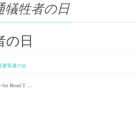
通犠牲者の日
者の日
死被害者の会
or Road T …