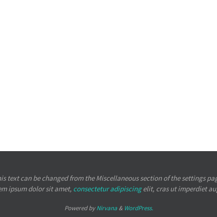
is text can be changed from the Miscellaneous section of the settings pa
em ipsum
dolor sit amet,
consectetur adipiscing
elit, cras ut imperdiet a
Powered by
Nirvana
&
WordPress.