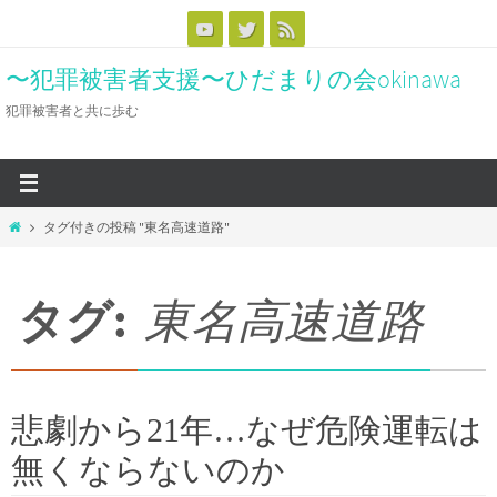
コ
ン
〜犯罪被害者支援〜ひだまりの会okinawa
テ
ン
犯罪被害者と共に歩む
ツ
へ
ス
キ
ホ
タグ付きの投稿 "東名高速道路"
ッ
ー
ム
プ
タグ:
東名高速道路
悲劇から21年…なぜ危険運転は
無くならないのか