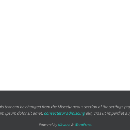
is text can be changed from the Miscellaneous section of the settings pa
em ipsum
dolor sit amet,
consectetur adipiscing
elit, cras ut imperdiet a
Powered by
Nirvana
&
WordPress.