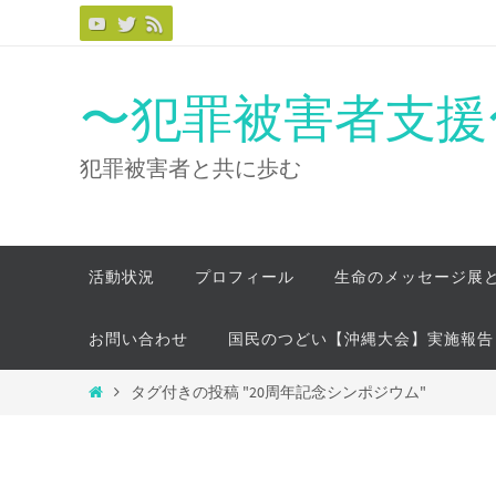
コ
ン
テ
〜犯罪被害者支援〜
ン
ツ
犯罪被害者と共に歩む
へ
ス
キ
コ
活動状況
プロフィール
生命のメッセージ展
ッ
ン
プ
テ
お問い合わせ
国民のつどい【沖縄大会】実施報告
ン
ツ
ホ
タグ付きの投稿 "20周年記念シンポジウム"
へ
ー
ス
ム
キ
ッ